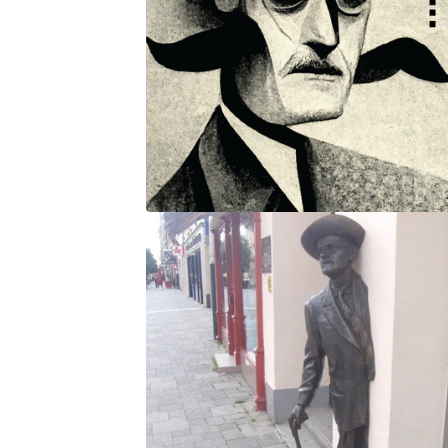
T
U
R
E
D
P
R
O
D
U