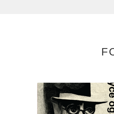
F
F
E
A